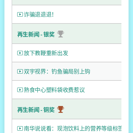
诈骗退退退！
再生新闻 - 银奖
放下教鞭重新出发
双宇视界：钓鱼骗局别上钩
熟食中心塑料袋收费惹议
再生新闻 - 铜奖
南华说说看：现泡饮料上的营养等级标签