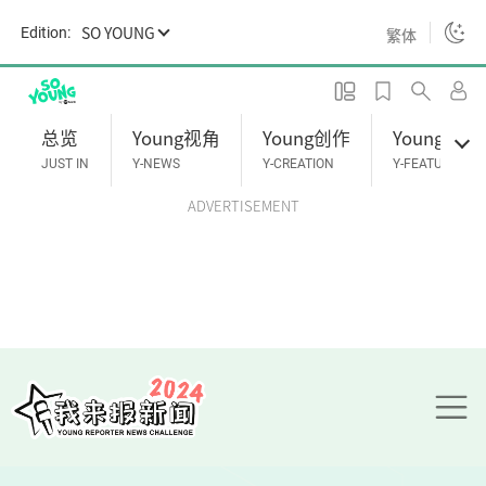
S
SO YOUNG
Edition:
繁体
k
i
p
t
总览
Young视角
Young创作
Young专题
o
JUST IN
Y-NEWS
Y-CREATION
Y-FEATURES
m
ADVERTISEMENT
a
i
n
c
o
n
t
e
n