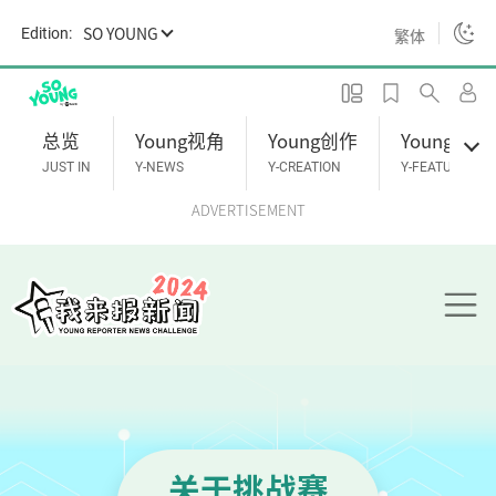
S
SO YOUNG
Edition:
繁体
k
i
p
t
总览
Young视角
Young创作
Young专题
o
JUST IN
Y-NEWS
Y-CREATION
Y-FEATURES
m
ADVERTISEMENT
a
i
n
c
o
n
t
e
n
关于挑战赛