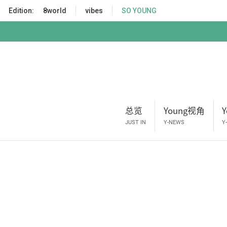
S
Edition:
8world
vibes
SO YOUNG
k
i
p
t
o
m
a
i
总览
Young视角
n
JUST IN
Y-NEWS
Y
c
o
n
t
e
n
t