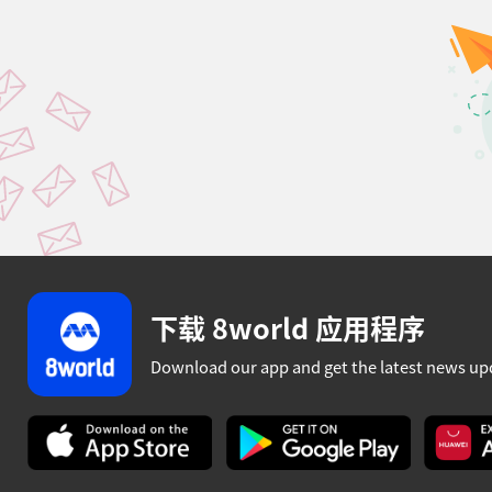
下载 8world 应用程序
Download our app and get the latest news up