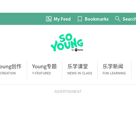
My Feed
Bookmarks
Searc
Young创作
Young专题
乐学课堂
乐学新闻
-CREATION
Y-FEATURES
NEWS IN CLASS
FUN LEARNING
ADVERTISEMENT