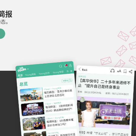
邮简报
动态。