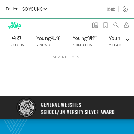
S
SO YOUNG
繁体
Edition:
k
i
p
t
总览
Young视角
Young创作
Young专题
o
JUST IN
Y-NEWS
Y-CREATION
Y-FEATURES
m
ADVERTISEMENT
a
i
n
c
o
n
t
e
n
t