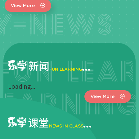
View More
新闻
FUN LEARNING
Loading...
View More
课堂
NEWS IN CLASS