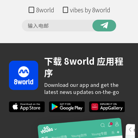
8world
vibes by 8world
下载 8world 应用程
序
Download our app and get the
latest news updates on-the-go