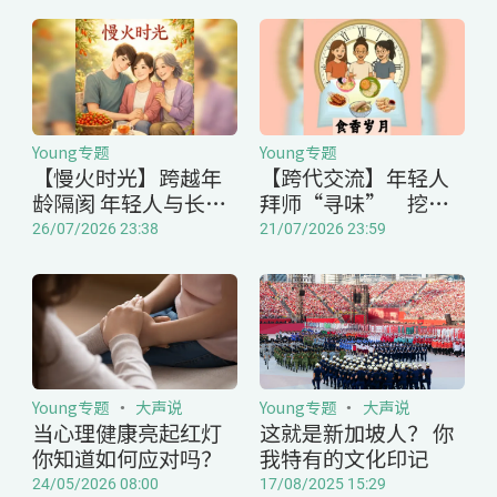
Young专题
Young专题
【慢火时光】跨越年
【跨代交流】年轻人
龄隔阂 年轻人与长者
拜师“寻味” 挖掘
交流生活智慧与故事
本地美食背后的文化
26/07/2026 23:38
21/07/2026 23:59
故事
Young专题
大声说
Young专题
大声说
当心理健康亮起红灯
这就是新加坡人？ 你
你知道如何应对吗？
我特有的文化印记
24/05/2026 08:00
17/08/2025 15:29