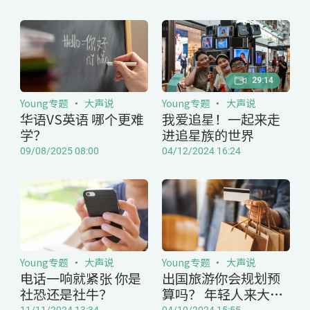
29:14
Young专题
大声说
Young专题
大声说
华语VS英语 哪个更难
我爱追星！一起来走
学？
进追星族的世界
09/08/2025 08:00
04/12/2024 16:24
Young专题
大声说
Young专题
大声说
电话一响就紧张 你是
出国旅游你会规划预
社恐还是社牛？
算吗？ 年轻人来大声
说！
11/11/2024 13:34
04/10/2024 15:55