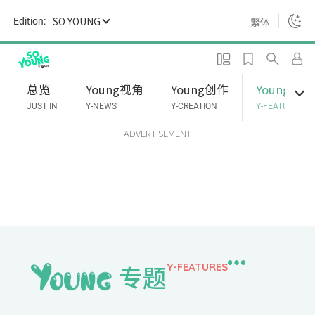
S
SO YOUNG
繁体
Edition:
k
i
p
t
总览
Young视角
Young创作
Young专题
o
JUST IN
Y-NEWS
Y-CREATION
Y-FEATURES
m
ADVERTISEMENT
a
i
n
c
o
n
t
e
专题
Y-FEATURES
n
t