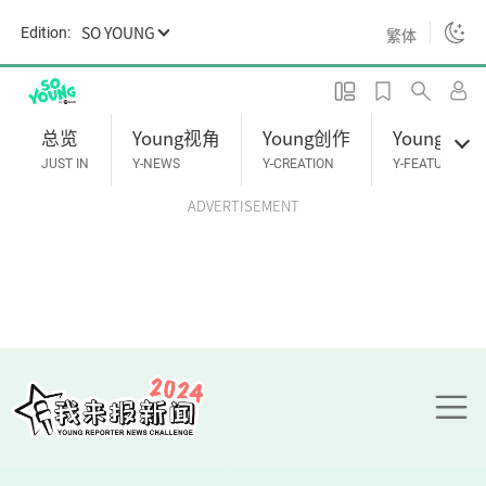
S
SO YOUNG
Edition:
繁体
k
i
p
t
总览
Young视角
Young创作
Young专题
o
JUST IN
Y-NEWS
Y-CREATION
Y-FEATURES
m
ADVERTISEMENT
a
i
n
c
o
n
t
e
n