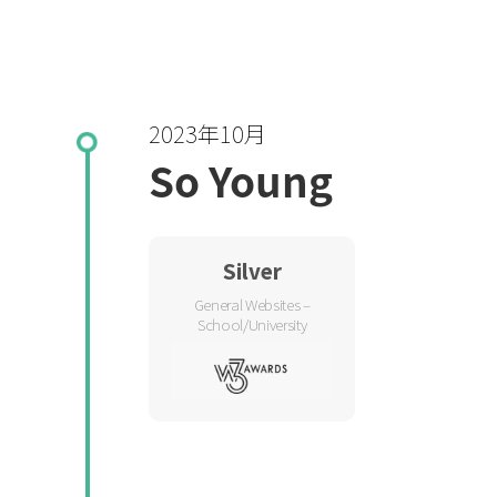
2023年10月
So Young
Silver
General Websites –
School/University