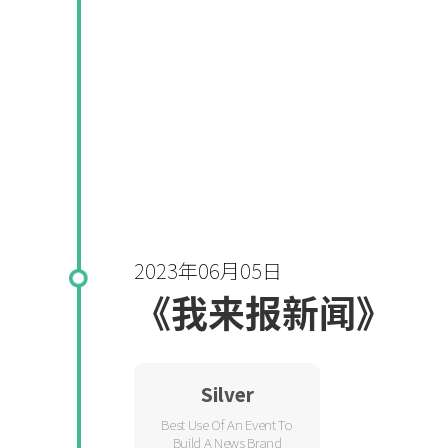
2023年06月05日
《我来报新闻》
Silver
Best Use Of An Event To
Build A News Brand