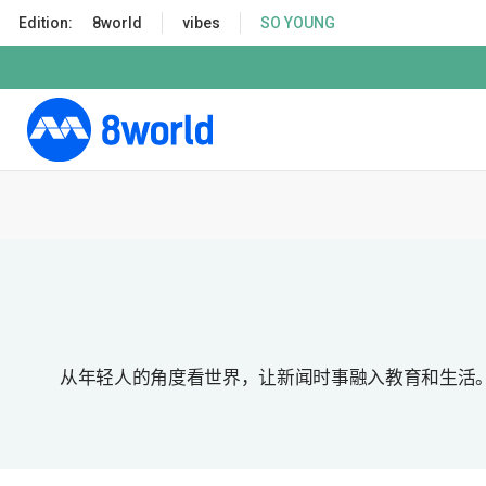
S
Edition:
8world
vibes
SO YOUNG
k
i
p
t
o
m
a
i
n
c
o
n
t
e
从年轻人的角度看世界，让新闻时事融入教育和生活。
n
t