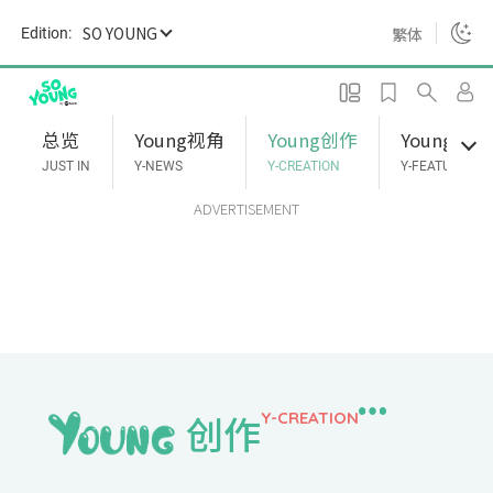
S
SO YOUNG
繁体
Edition:
k
i
p
t
总览
Young视角
Young创作
Young专题
o
JUST IN
Y-NEWS
Y-CREATION
Y-FEATURES
m
ADVERTISEMENT
a
i
n
c
o
n
t
e
创作
Y-CREATION
n
t