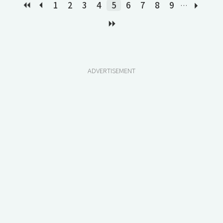
1
2
3
4
5
6
7
8
9
…
ADVERTISEMENT