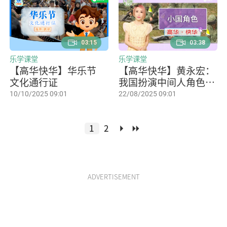
03:15
03:38
乐学课堂
乐学课堂
【高华快华】华乐节
【高华快华】黄永宏：
文化通行证
我国扮演中间人角色无
法左右大国决策但可诚
10/10/2025 09:01
22/08/2025 09:01
实反馈
1
2
ADVERTISEMENT