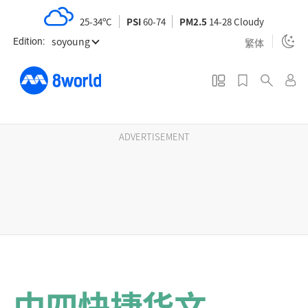
S
25-34ºC
PSI
60-74
PM2.5
14-28 Cloudy
k
soyoung
i
繁体
Edition:
p
t
o
m
a
ADVERTISEMENT
i
n
c
o
n
t
e
n
中四快捷华文
t