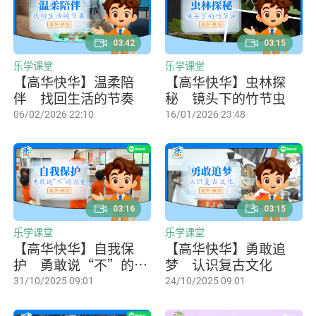
03:42
03:15
乐学课堂
乐学课堂
【高华快华】温柔陪
【高华快华】虫林探
伴 找回生活的节奏
秘 镜头下的竹节虫
06/02/2026 22:10
16/01/2026 23:48
03:16
03:15
乐学课堂
乐学课堂
【高华快华】自我保
【高华快华】勇敢追
护 勇敢说“不”的力
梦 认识复古文化
量
31/10/2025 09:01
24/10/2025 09:01