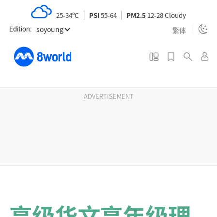
S
25-34ºC
PSI
55-64
PM2.5
12-28 Cloudy
k
soyoung
i
繁体
Edition:
p
t
o
m
a
ADVERTISEMENT
i
n
c
o
n
t
e
n
高级华文高年级理
t