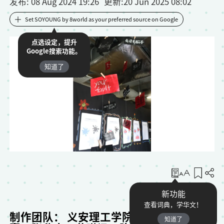
发布
: 08 Aug 2024 19:26
更新
:
20 Jun 2025 08:02
Set SOYOUNG by 8world as your preferred source on Google
点选设定，提升
Google搜索功能。
知道了
收藏
新功能
查看词典，学华文！
制作团队： 义安理工学院华文传媒系/黄歆
知道了