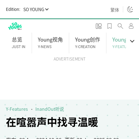
S
SO YOUNG
繁体
Edition:
k
i
p
t
总览
Young视角
Young创作
Young专题
o
JUST IN
Y-NEWS
Y-CREATION
Y-FEATURES
m
ADVERTISEMENT
a
i
n
c
o
n
t
Y-Features
InandOut听说
e
在喧嚣声中找寻温暖
n
t