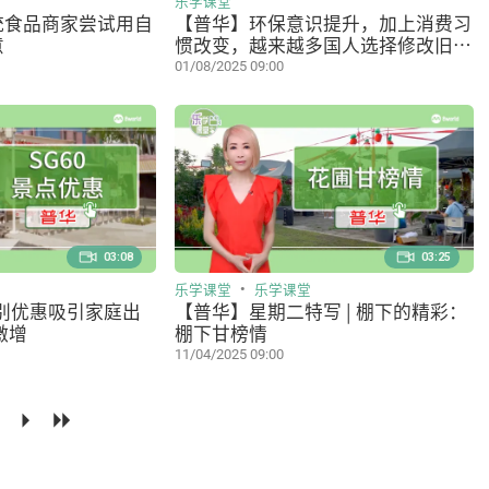
乐学课堂
统食品商家尝试用自
【普华】环保意识提升，加上消费习
意
惯改变，越来越多国人选择修改旧衣
服而非购买新衣
01/08/2025 09:00
03:08
03:25
乐学课堂
乐学课堂
特别优惠吸引家庭出
【普华】星期二特写 | 棚下的精彩：
激增
棚下甘榜情
11/04/2025 09:00