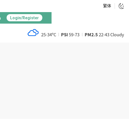
繁体
h
Login/Register
25-34ºC
PSI
59-73
PM2.5
22-43 Cloudy