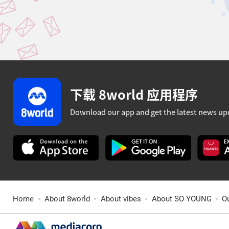
下载 8world 应用程序
Download our app and get the latest news up
Home
About 8world
About vibes
About SO YOUNG
O