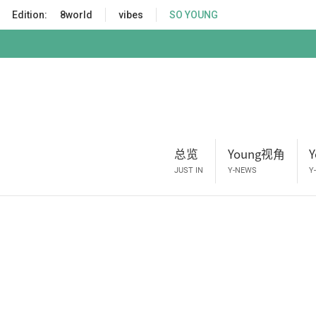
S
Edition:
8world
vibes
SO YOUNG
k
i
p
t
o
m
a
i
总览
Young视角
n
c
JUST IN
Y-NEWS
Y
o
n
t
e
n
t