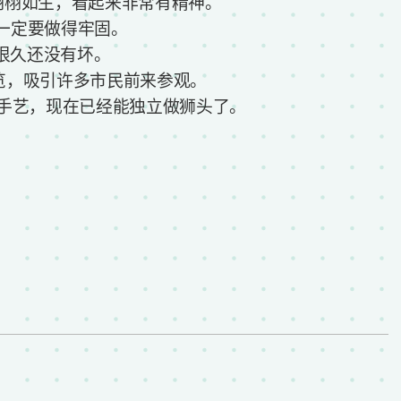
/ 完成后的狮头栩栩如生，看起来非常有精神。
头的结构一定要做得牢固。
，我穿了很久还没有坏。
心举办艺术展览，吸引许多市民前来参观。
从小跟父亲学习手艺，现在已经能独立做狮头了。