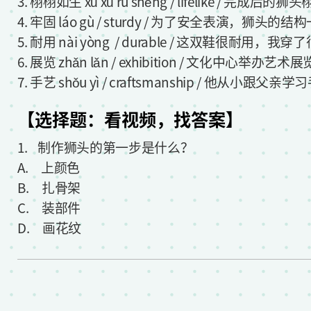
3. 栩栩如生 xǔ xǔ rú shēng / lifelike 
4. 牢固 láo gù / sturdy / 为了安全表演，狮
5. 耐用 nài yòng / durable / 这双鞋很耐用
6. 展览 zhǎn lǎn / exhibition / 文化中
7. 手艺 shǒu yì / craftsmanship / 他
【选择题：看视频，找答案】
1. 制作狮头的第一步是什么？
A. 上颜色
B. 扎骨架
C. 装部件
D. 画花纹