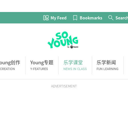
My Feed
Bookmarks
Searc
Young创作
Young专题
乐学课堂
乐学新闻
-CREATION
Y-FEATURES
NEWS IN CLASS
FUN LEARNING
ADVERTISEMENT