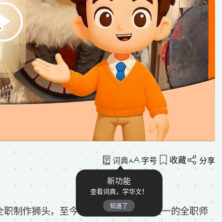
收藏
词典
字号
分享
新功能
查看词典，学华文！
知道了
全职制作狮头，至今已有30年，是本地唯一的全职师