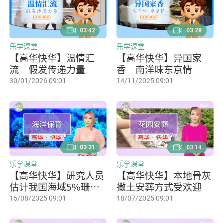
03:42
03:28
乐学课堂
乐学课堂
【高华快华】温情汇
【高华快华】异国家
流 假发传递力量
香 南洋味东京情
30/01/2026 09:01
14/11/2025 09:01
03:31
03:14
乐学课堂
乐学课堂
【高华快华】研究人员
【高华快华】本地骨灰
估计我国海域5%珊瑚
撒土安葬方式受欢迎
已经死亡
15/08/2025 09:01
18/07/2025 09:01