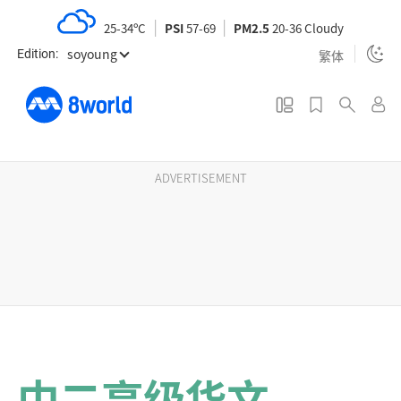
S
25-34ºC
PSI
57-69
PM2.5
20-36 Cloudy
k
soyoung
i
繁体
Edition:
p
t
o
m
a
ADVERTISEMENT
i
n
c
o
n
t
e
n
中二高级华文
t