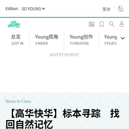
S
SO YOUNG
繁体
Edition:
k
i
p
t
总览
Young视角
Young创作
Young专题
o
JUST IN
Y-NEWS
Y-CREATION
Y-FEATURES
m
ADVERTISEMENT
a
i
n
c
o
n
t
News In Class
e
【高华快华】标本寻踪 找
n
回自然记忆
t