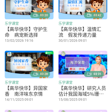
03:20
03:42
乐学课堂
乐学课堂
【高华快华】守护生
【高华快华】温情汇
命 病宠新选择
流 假发传递力量
13/02/2026 19:16
30/01/2026 09:01
03:28
03:31
乐学课堂
乐学课堂
【高华快华】异国家
【高华快华】研究人员
香 南洋味东京情
估计我国海域5%珊瑚
已经死亡
14/11/2025 09:01
15/08/2025 09:01