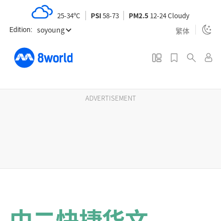
S
25-34ºC
PSI
58-73
PM2.5
12-24 Cloudy
k
soyoung
i
繁体
Edition:
p
t
o
m
a
ADVERTISEMENT
i
n
c
o
n
t
e
n
中二快捷华文
t