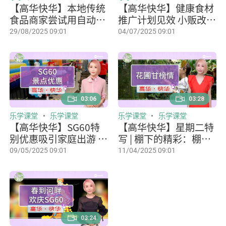
【高华快华】本地传统
【高华快华】健康食材
食品商家尝试用自动贩
推广计划见效 小贩改用
卖机拓展生意
低油盐食材
29/08/2025 09:01
04/07/2025 09:01
03:06
03:28
乐学课堂
乐学课堂
乐学课堂
乐学课堂
【高华快华】SG60特
【高华快华】星期二特
别优惠吸引家庭出游 本
写 | 棚下的精彩：棚下
地景点预订激增
甘榜情
09/05/2025 09:01
11/04/2025 09:01
03:24