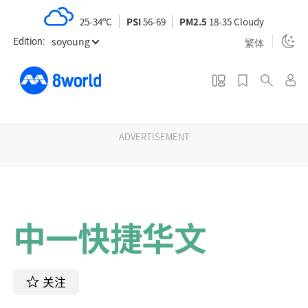
S
25-34ºC
PSI
56-69
PM2.5
18-35 Cloudy
k
soyoung
i
繁体
Edition:
p
t
o
m
a
ADVERTISEMENT
i
n
c
o
中一快捷华文
n
t
e
n
关注
t