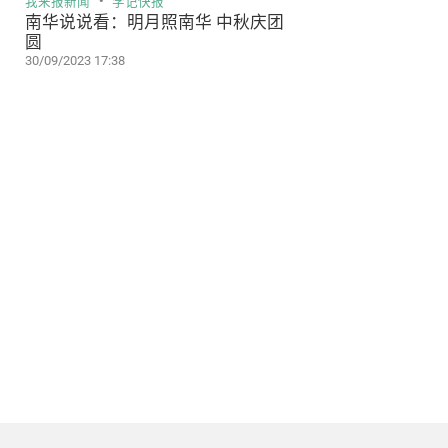
我来报新闻
学记快报
南华说说看：明月照南华 中秋庆团
圆
30/09/2023 17:38