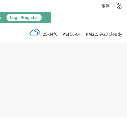
繁体
h
Login/Register
25-34ºC
PSI
56-64
PM2.5
9-20 Cloudy