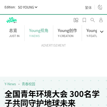
S
SO YOUNG
繁体
Edition:
k
i
p
t
总览
Young视角
Young创作
Young专题
o
JUST IN
Y-NEWS
Y-CREATION
Y-FEATURES
m
ADVERTISEMENT
a
i
n
c
o
n
t
Y-News
青春校园
e
全国青年环境大会 300名学
n
子共同守护地球未来
t