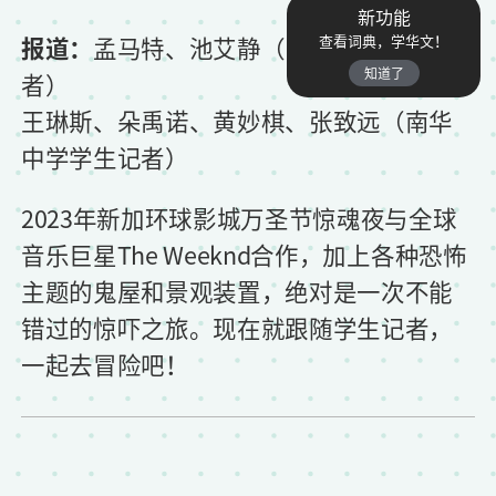
新功能
报道：
孟马特、池艾静（中正总校学生记
查看词典，学华文！
知道了
者）
王琳斯、朵禹诺、黄妙棋、张致远（南华
中学学生记者）
2023年新加环球影城万圣节惊魂夜与全球
音乐巨星The Weeknd合作，加上各种恐怖
主题的鬼屋和景观装置，绝对是一次不能
错过的惊吓之旅。现在就跟随学生记者，
一起去冒险吧！