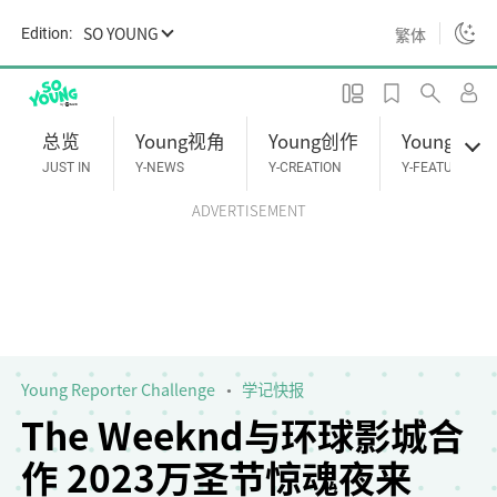
S
SO YOUNG
繁体
Edition:
k
i
p
t
总览
Young视角
Young创作
Young专题
o
JUST IN
Y-NEWS
Y-CREATION
Y-FEATURES
m
ADVERTISEMENT
a
i
n
c
o
n
t
Young Reporter Challenge
学记快报
e
The Weeknd与环球影城合
n
作 2023万圣节惊魂夜来
t