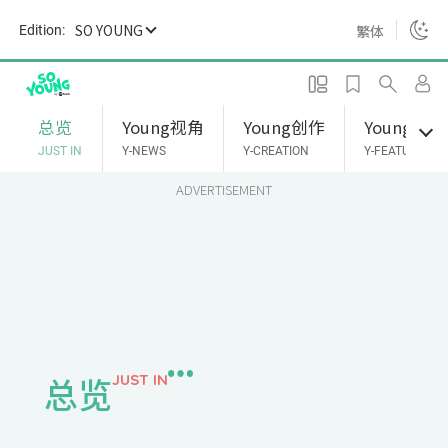
S
SO YOUNG
繁体
Edition:
k
i
p
t
总览
Young视角
Young创作
Young专题
o
JUST IN
Y-NEWS
Y-CREATION
Y-FEATURES
m
ADVERTISEMENT
a
i
n
c
o
n
t
e
总览
JUST IN
n
t