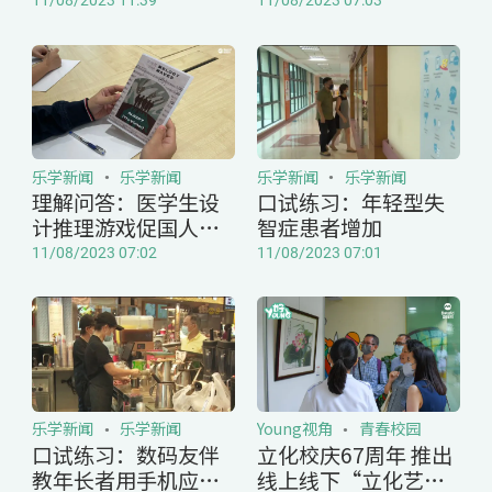
乐学新闻
乐学新闻
乐学新闻
乐学新闻
理解问答：医学生设
口试练习：年轻型失
计推理游戏促国人居
智症患者增加
安思危
11/08/2023 07:02
11/08/2023 07:01
乐学新闻
乐学新闻
Young视角
青春校园
口试练习：数码友伴
立化校庆67周年 推出
教年长者用手机应用
线上线下“立化艺