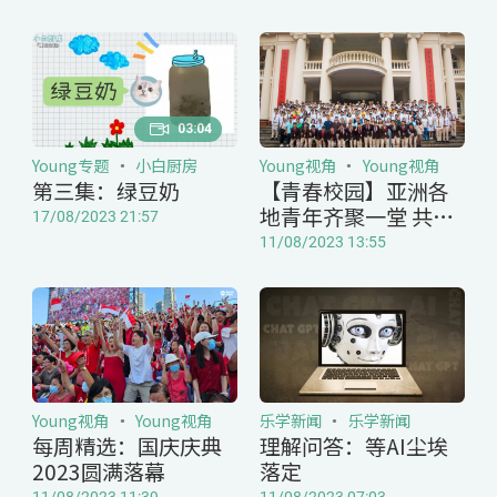
03:04
Young专题
小白厨房
Young视角
Young视角
第三集：绿豆奶
【青春校园】亚洲各
地青年齐聚一堂 共襄
17/08/2023 21:57
华语论坛盛举
11/08/2023 13:55
Young视角
Young视角
乐学新闻
乐学新闻
每周精选：国庆庆典
理解问答：等AI尘埃
2023圆满落幕
落定
11/08/2023 11:39
11/08/2023 07:03