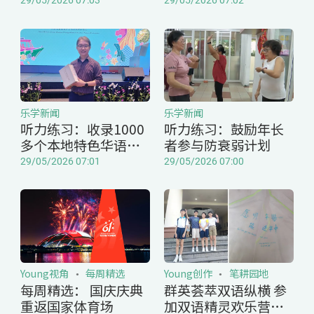
乐学新闻
乐学新闻
听力练习：收录1000
听力练习：鼓励年长
多个本地特色华语词
者参与防衰弱计划
汇的书刊
29/05/2026 07:01
29/05/2026 07:00
Young视角
每周精选
Young创作
笔耕园地
每周精选： 国庆庆典
群英荟萃双语纵横 参
重返国家体育场
加双语精灵欢乐营有