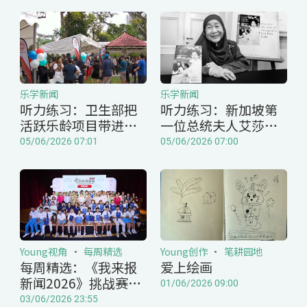
乐学新闻
乐学新闻
听力练习：卫生部把
听力练习：新加坡第
活跃乐龄项目带进私
一位总统夫人艾莎女
宅区
士逝世
05/06/2026 07:01
05/06/2026 07:00
Young视角
每周精选
Young创作
笔耕园地
每周精选：《我来报
爱上绘画
新闻2026》挑战赛成
01/06/2026 09:00
绩出炉！
03/06/2026 23:55