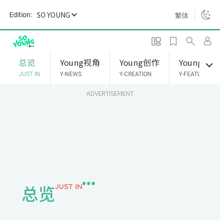
S
SO YOUNG
繁体
Edition:
k
i
p
t
总览
Young视角
Young创作
Young专题
o
JUST IN
Y-NEWS
Y-CREATION
Y-FEATURES
m
ADVERTISEMENT
a
i
n
c
o
n
t
e
总览
JUST IN
n
t