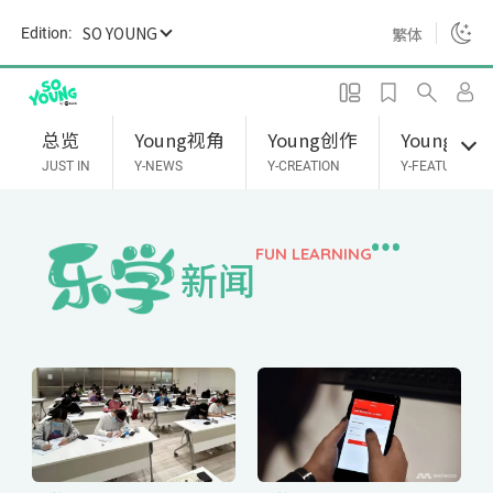
S
SO YOUNG
繁体
Edition:
k
i
p
t
总览
Young视角
Young创作
Young专题
o
JUST IN
Y-NEWS
Y-CREATION
Y-FEATURES
m
a
i
FUN LEARNING
新闻
n
c
o
n
t
e
n
t