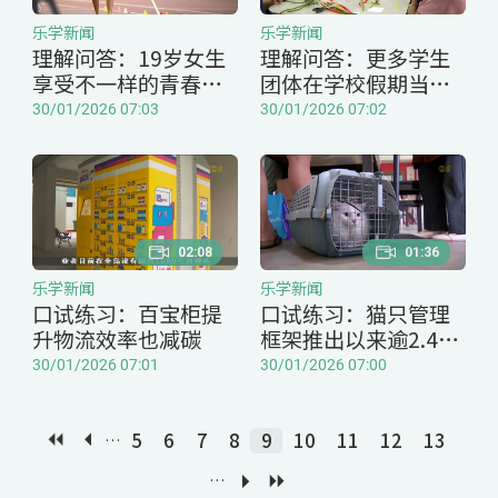
乐学新闻
乐学新闻
理解问答：19岁女生
理解问答：更多学生
享受不一样的青春岁
团体在学校假期当义
月
工
30/01/2026 07:03
30/01/2026 07:02
02:08
01:36
乐学新闻
乐学新闻
口试练习：百宝柜提
口试练习：猫只管理
升物流效率也减碳
框架推出以来逾2.4万
只宠物猫完成注册
30/01/2026 07:01
30/01/2026 07:00
5
6
7
8
9
10
11
12
13
…
…