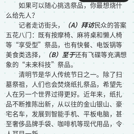
如果可以随心挑选祭品，你最想烧什
么给先人？
记者走访街头，
（A）拜访
民众的答案
五花八门：既有按摩椅、麻将桌和懒人椅
等“享受型”祭品，也有快餐、电饭锅等
美食类选择，
（B）至于
还有飞碟等充满想
象的“未来科技”祭品。
清明节是华人传统节日之一。除了扫
墓祭祖，人们也会焚烧纸扎祭品，希望先
人在另一个世界过得更好。近年来，纸扎
品不断推陈出新，从以往的金山银山、豪
宅名车，发展到智能手机、平板电脑，甚
至奢侈品牌手袋、咖啡机等现代用品，令
人耳目一新。