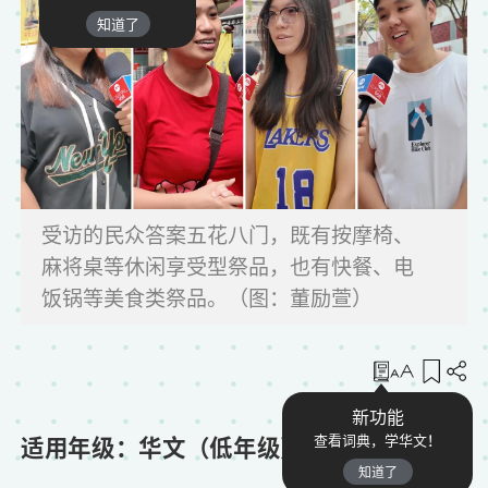
知道了
受访的民众答案五花八门，既有按摩椅、
麻将桌等休闲享受型祭品，也有快餐、电
饭锅等美食类祭品。（图：董励萱）
收藏
新功能
适用年级：华文（低年级）
查看词典，学华文！
知道了