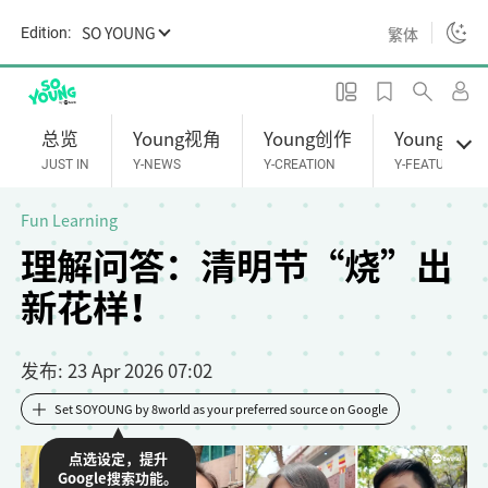
S
SO YOUNG
繁体
Edition:
k
i
p
t
总览
Young视角
Young创作
Young专题
o
JUST IN
Y-NEWS
Y-CREATION
Y-FEATURES
m
a
Fun Learning
i
理解问答：清明节“烧”出
n
新花样！
c
o
n
发布
: 23 Apr 2026 07:02
t
e
Set SOYOUNG by 8world as your preferred source on Google
n
点选设定，提升
t
Google搜索功能。