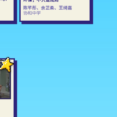
陈芊彤、余芷柔、王绮嘉
协和中学