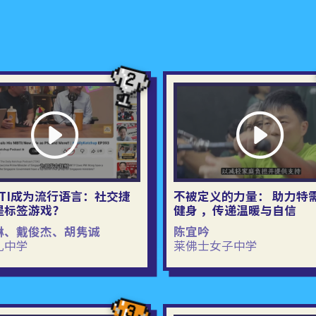
BTI成为流行语言：社交捷
不被定义的力量： 助力特
是标签游戏?
健身 ，传递温暖与自信
琳、戴俊杰、胡隽诚
陈宜吟
礼中学
莱佛士女子中学