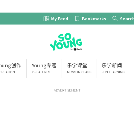
My Feed
Bookmarks
Searc
Young创作
Young专题
乐学课堂
乐学新闻
-CREATION
Y-FEATURES
NEWS IN CLASS
FUN LEARNING
ADVERTISEMENT