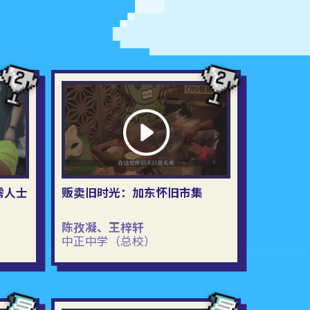
需人士
贩卖旧时光：加东怀旧市集
陈孜凝、王梓轩
中正中学（总校）