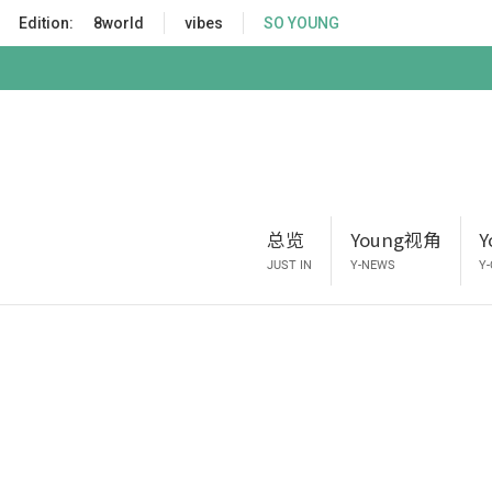
S
Edition:
8world
vibes
SO YOUNG
k
i
p
t
o
m
a
i
总览
Young视角
n
c
JUST IN
Y-NEWS
Y
o
n
t
e
n
t