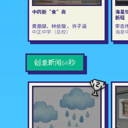
中药新“食”尚
海星
新程
黄鼎桀、林依璇 、许子涵
李志
中正中学（总校）
海星
创意新闻60秒