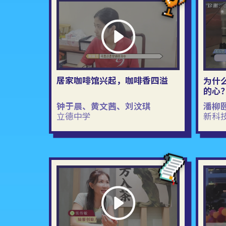
居家咖啡馆兴起，咖啡香四溢
为什
的心
钟于晨、黄文茜、刘汶琪
潘柳
立德中学
新科