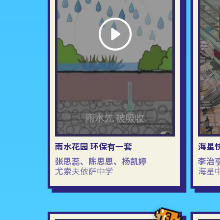
雨水花园 环保有一套
海星
张思蕊、陈思恩、杨凯婷
李治
尤索夫依萨中学
海星