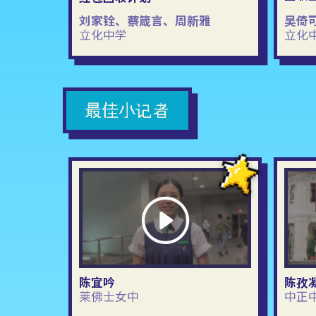
刘家铨、蔡箴言、周新雅
吴倚
立化中学
立化
最佳小记者
陈宜吟
陈孜
莱佛士女中
中正