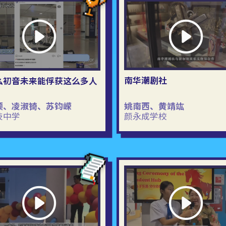
南华潮剧社
么初音未来能俘获这么多人
？
颐、凌淑锜、苏钧嵘
姚南西、黄靖竑
技中学
颜永成学校