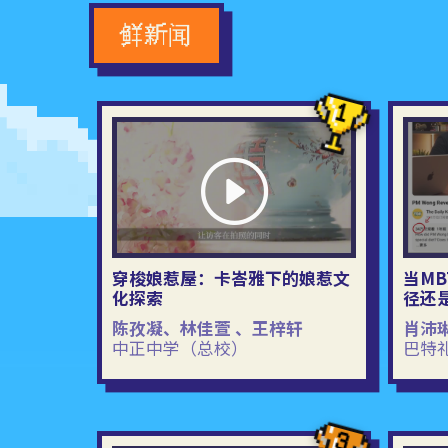
鲜新闻
穿梭娘惹屋：卡峇雅下的娘惹文
当M
化探索
径还
陈孜凝、林佳萱 、王梓轩
肖沛
中正中学（总校）
巴特