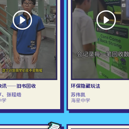
快讯——旧书回收
环保隐藏玩法
亨、张程皓
苏伟凯
中学
海星中学