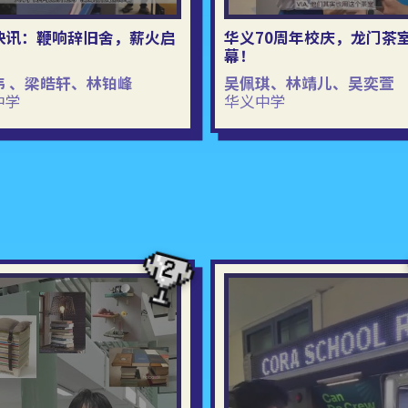
快讯：鞭响辞旧舍，薪火启
华义70周年校庆，龙门茶
幕！
伟 、梁皓轩、林铂峰
吴佩琪、林靖儿、吴奕萱
中学
华义中学