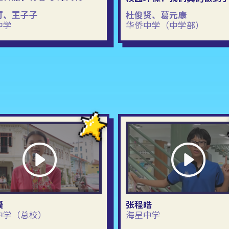
可、王子子
杜俊贤、葛元康
中学
华侨中学（中学部）
凝
张程皓
中学（总校）
海星中学