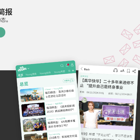
邮简报
动态。