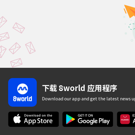
下载 8world 应用程序
Download our app and get the latest news 