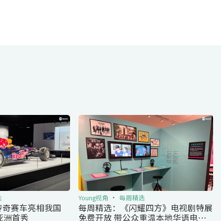
选
Young视角
每周精选
传奇赛车亮相我国
每周精选：《闪耀四方》电视剧特展
亚洲首秀
免费开放 带公众重温本地华语电视