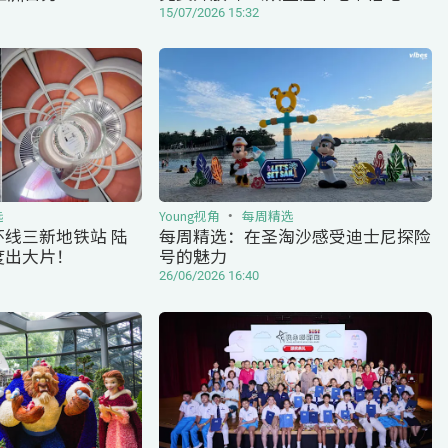
剧发展历程
15/07/2026 15:32
选
Young视角
每周精选
线三新地铁站 陆
每周精选：在圣淘沙感受迪士尼探险
度出大片！
号的魅力
26/06/2026 16:40