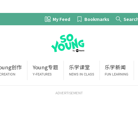
My Feed
Bookmarks
Searc
Young创作
Young专题
乐学课堂
乐学新闻
-CREATION
Y-FEATURES
NEWS IN CLASS
FUN LEARNING
ADVERTISEMENT