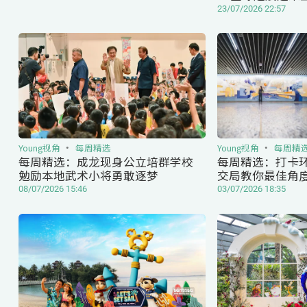
23/07/2026 22:57
Young视角
每周精选
Young视角
每周精
每周精选：成龙现身公立培群学校
每周精选：打卡环
勉励本地武术小将勇敢逐梦
交局教你最佳角
08/07/2026 15:46
03/07/2026 18:35