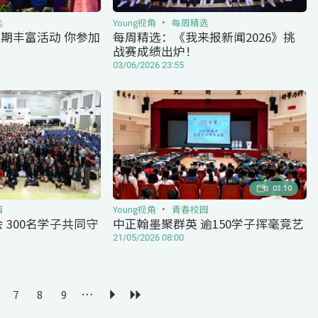
选
Young视角
每周精选
假期丰富活动 你参加
每周精选：《我来报新闻2026》挑
战赛成绩出炉！
03/06/2026 23:55
03:10
园
Young视角
青春校园
 300名学子共同守
中正翰墨聚群英 逾150学子挥毫竞艺
21/05/2026 08:00
…
7
8
9