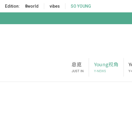
S
Edition:
8world
vibes
SO YOUNG
k
i
p
t
o
m
a
i
总览
Young视角
n
c
JUST IN
Y-NEWS
Y
o
n
t
e
n
t