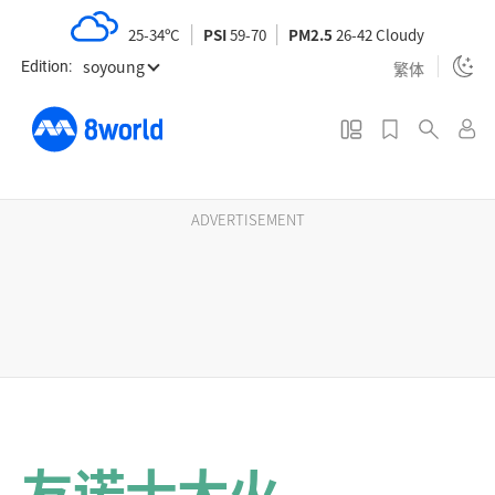
S
25-34ºC
PSI
59-70
PM2.5
26-42 Cloudy
k
soyoung
i
繁体
Edition:
p
t
o
m
a
ADVERTISEMENT
i
n
c
o
n
t
e
n
友诺士大火
t