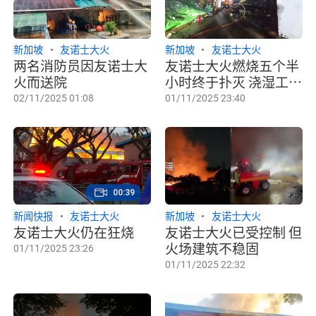
新加坡
友诺士大火
新加坡
友诺士大火
两名消防员因友诺士大
友诺士大火燃烧五个半
火而送院
小时终于扑灭 浇湿工作
预计持续整夜
02/11/2025 01:08
01/11/2025 23:40
00:39
新闻快报
友诺士大火
新加坡
友诺士大火
友诺士大火仍在狂烧
友诺士大火已受控制 但
火场建筑不稳固
01/11/2025 23:26
01/11/2025 22:32