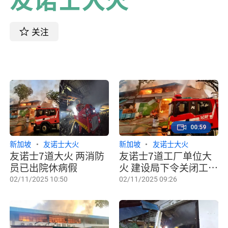
关注
00:59
新加坡
友诺士大火
新加坡
友诺士大火
友诺士7道大火 两消防
友诺士7道工厂单位大
员已出院休病假
火 建设局下令关闭工厂
评估修复
02/11/2025 10:50
02/11/2025 09:26