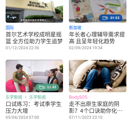
01:53
国际
新加坡
首尔艺术学校成明星摇
年长者心理辅导需求提
篮 全方位助力学生追梦
高 且呈年轻化趋势
01/12/2024 22:36
02/09/2024 19:34
01:48
乐学新闻
乐学新闻
BodySOS
口试练习：考试季学生
走不出原生家庭的阴
压力大增
影？4个口诀助你化解
伤痛
05/04/2024 07:00
07/11/2023 23:10