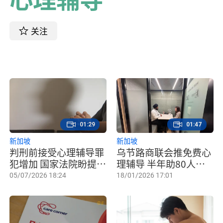
关注
01:29
01:47
新加坡
新加坡
判刑前接受心理辅导罪
乌节路商联会推免费心
犯增加 国家法院盼提早
理辅导 半年助80人纾
介入助康复
解职场家庭压力
05/07/2026 18:24
18/01/2026 17:01