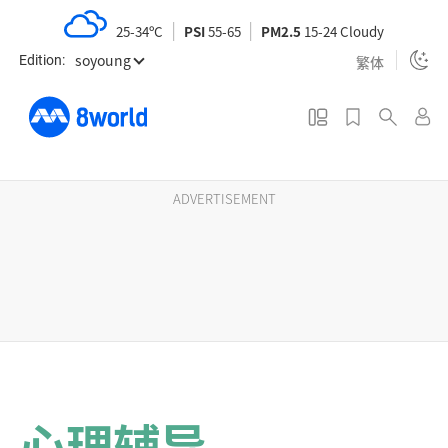
S
25-34ºC
PSI
55-65
PM2.5
15-24 Cloudy
k
soyoung
i
繁体
Edition:
p
t
o
m
a
ADVERTISEMENT
i
n
c
o
n
t
e
n
心理辅导
t