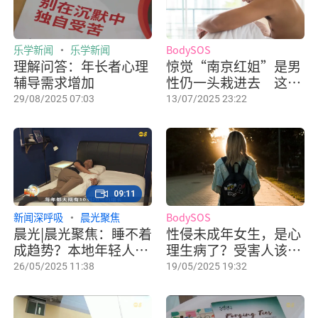
乐学新闻
乐学新闻
BodySOS
理解问答：年长者心理
惊觉“南京红姐”是男
辅导需求增加
性仍一头栽进去 这
1000多个男人心理出
29/08/2025 07:03
13/07/2025 23:22
了什么问题？
09:11
新闻深呼吸
晨光聚焦
BodySOS
晨光|晨光聚焦：睡不着
性侵未成年女生，是心
成趋势？本地年轻人愈
理生病了？受害人该怎
发面对睡眠问题
么做？
26/05/2025 11:38
19/05/2025 19:32