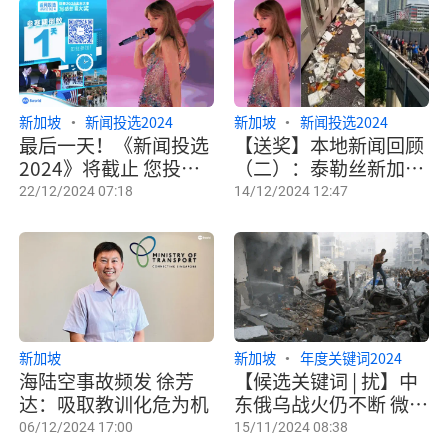
新加坡
新闻投选2024
新加坡
新闻投选2024
最后一天！《新闻投选
【送奖】本地新闻回顾
2024》将截止 您投选
（二）：泰勒丝新加坡
了吗？
开唱 | 新航地铁事故影
22/12/2024 07:18
14/12/2024 12:47
响巨
新加坡
新加坡
年度关键词2024
海陆空事故频发 徐芳
【候选关键词 | 扰】中
达：吸取教训化危为机
东俄乌战火仍不断 微软
宕机地铁停摆来添扰
06/12/2024 17:00
15/11/2024 08:38