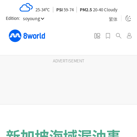
S
25-34ºC
PSI
59-74
PM2.5
20-40 Cloudy
k
soyoung
i
繁体
Edition:
p
t
o
m
a
ADVERTISEMENT
i
n
c
o
n
t
e
n
新加坡海域漏油事
t