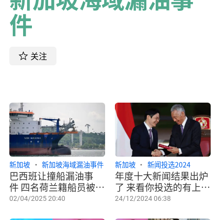
件
关注
新加坡
新加坡海域漏油事件
新加坡
新闻投选2024
巴西班让撞船漏油事
年度十大新闻结果出炉
件 四名荷兰籍船员被判
了 来看你投选的有上榜
罚款
吗？
02/04/2025 20:40
24/12/2024 06:38