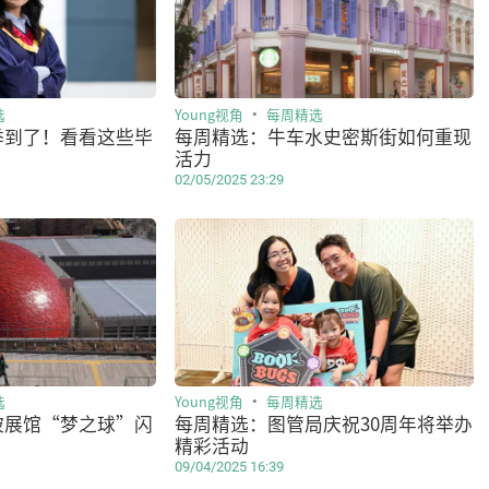
选
Young视角
每周精选
季到了！看看这些毕
每周精选：牛车水史密斯街如何重现
活力
02/05/2025 23:29
选
Young视角
每周精选
坡展馆“梦之球”闪
每周精选：图管局庆祝30周年将举办
精彩活动
09/04/2025 16:39