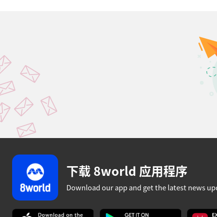
下载 8world 应用程序
Download our app and get the latest news up