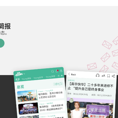
邮简报
动态。