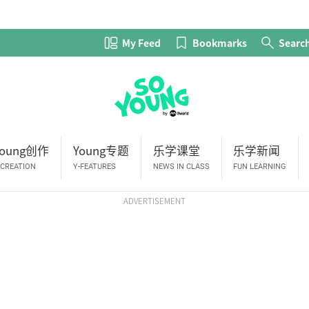
My Feed
Bookmarks
Searc
Young创作
Young专题
乐学课堂
乐学新闻
-CREATION
Y-FEATURES
NEWS IN CLASS
FUN LEARNING
ADVERTISEMENT