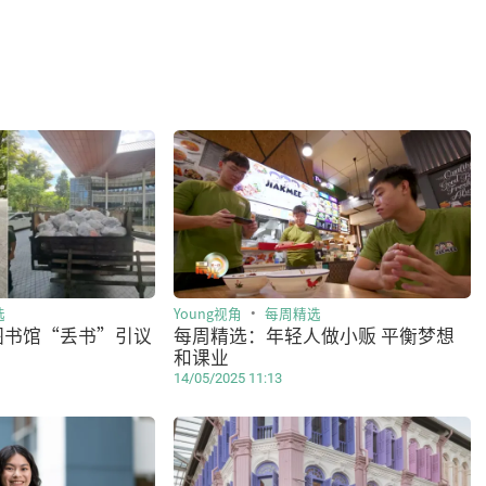
选
Young视角
每周精选
图书馆“丢书”引议
每周精选：年轻人做小贩 平衡梦想
和课业
14/05/2025 11:13