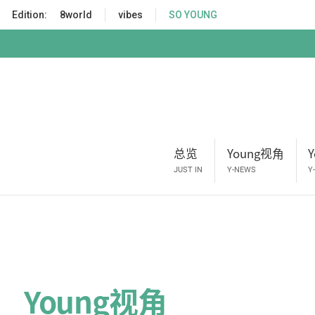
S
Edition:
8world
vibes
SO YOUNG
k
i
p
t
o
m
a
i
总览
Young视角
n
c
JUST IN
Y-NEWS
Y
o
n
t
e
n
t
Young视角