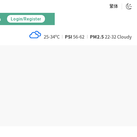
繁体
h
Login/Register
25-34ºC
PSI
56-62
PM2.5
22-32 Cloudy