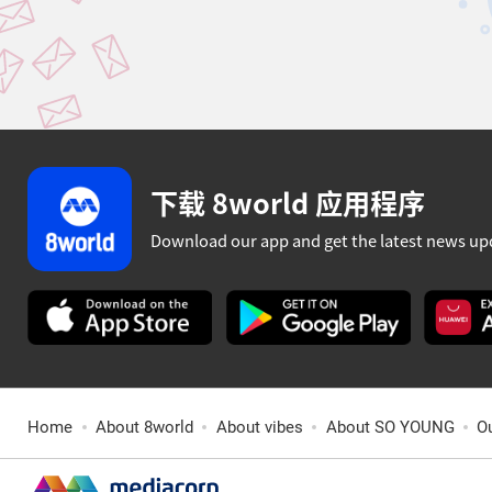
下载 8world 应用程序
Download our app and get the latest news up
Home
About 8world
About vibes
About SO YOUNG
O