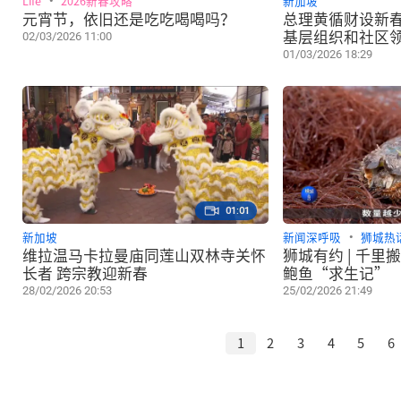
Life
2026新春攻略
新加坡
元宵节，依旧还是吃吃喝喝吗？
总理黄循财设新春
基层组织和社区
02/03/2026 11:00
01/03/2026 18:29
01:01
新加坡
新闻深呼吸
狮城热
维拉温马卡拉曼庙同莲山双林寺关怀
狮城有约 | 千里搬家只为避暑？揭秘
长者 跨宗教迎新春
鲍鱼“求生记”
28/02/2026 20:53
25/02/2026 21:49
1
2
3
4
5
6