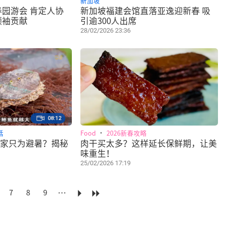
新加坡
园游会 肯定人协
新加坡福建会馆直落亚逸迎新春 吸
领袖贡献
引逾300人出席
28/02/2026 23:36
08:12
话
Food
2026新春攻略
肉干买太多？这样延长保鲜期，让美
味重生！
25/02/2026 17:19
…
7
8
9