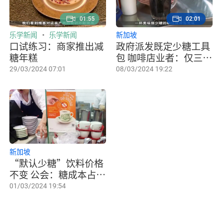
01:55
02:01
乐学新闻
乐学新闻
新加坡
口试练习：商家推出减
政府派发既定少糖工具
糖年糕
包 咖啡店业者：仅三成
顾客要求加糖
29/03/2024 07:01
08/03/2024 19:22
新加坡
“默认少糖”饮料价格
不变 公会：糖成本占比
低 不降价
01/03/2024 19:54