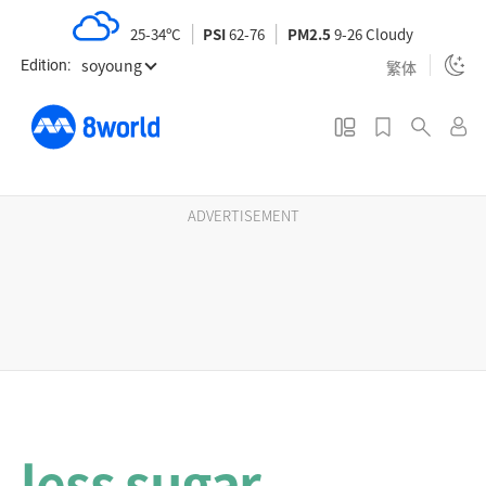
S
25-34ºC
PSI
62-76
PM2.5
9-26 Cloudy
k
soyoung
i
繁体
Edition:
p
t
o
m
a
ADVERTISEMENT
i
n
c
o
n
t
e
n
less sugar
t