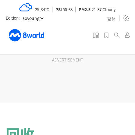
S
25-34ºC
PSI
56-63
PM2.5
21-37 Cloudy
k
soyoung
i
繁体
Edition:
p
t
o
m
a
ADVERTISEMENT
i
n
c
o
n
t
e
n
回收
t