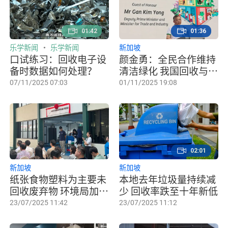
01:42
01:36
乐学新闻
乐学新闻
新加坡
口试练习：回收电子设
颜金勇：全民合作维持
备时数据如何处理？
清洁绿化 我国回收与垃
圾处理仍有改进空间
07/11/2025 07:03
01/11/2025 19:08
02:01
新加坡
新加坡
纸张食物塑料为主要未
本地去年垃圾量持续减
回收废弃物 环境局加强
少 回收率跌至十年新低
回收力度
23/07/2025 11:42
23/07/2025 11:12