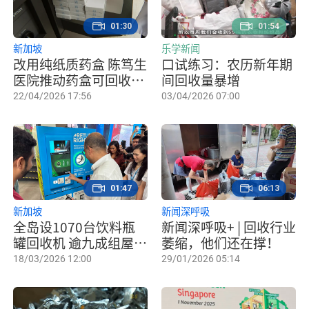
01:30
01:54
新加坡
乐学新闻
改用纯纸质药盒 陈笃生
口试练习：农历新年期
医院推动药盒可回收利
间回收量暴增
用
22/04/2026 17:56
03/04/2026 07:00
01:47
06:13
新加坡
新闻深呼吸
全岛设1070台饮料瓶
新闻深呼吸+ | 回收行业
罐回收机 逾九成组屋居
萎缩，他们还在撑！
民步行5分钟可达
18/03/2026 12:00
29/01/2026 05:14