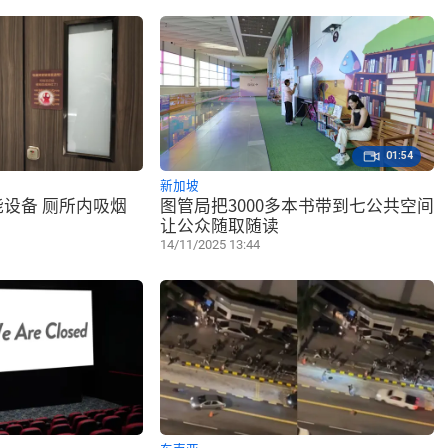
01:54
新加坡
设备 厕所内吸烟
图管局把3000多本书带到七公共空间
让公众随取随读
14/11/2025 13:44