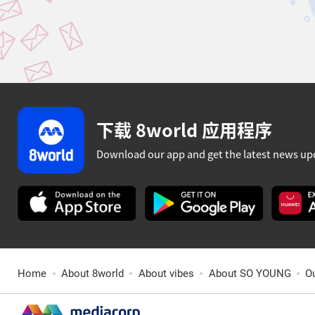
下载 8world 应用程序
Download our app and get the latest news up
Home
About 8world
About vibes
About SO YOUNG
O