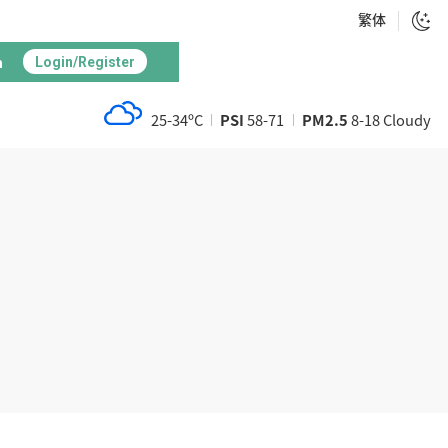
繁体
h
Login/Register
25-34ºC
PSI
58-71
PM2.5
8-18 Cloudy