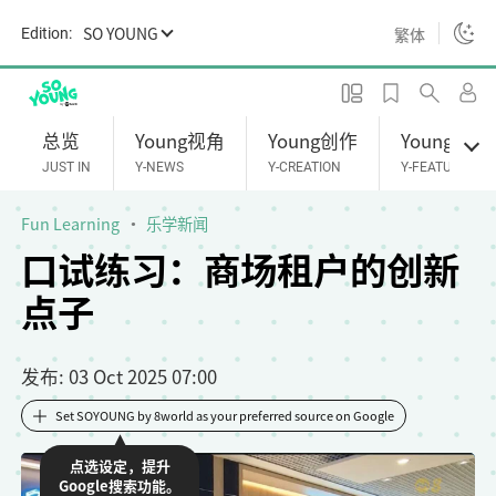
S
SO YOUNG
繁体
Edition:
k
i
p
t
总览
Young视角
Young创作
Young专题
o
JUST IN
Y-NEWS
Y-CREATION
Y-FEATURES
m
a
Fun Learning
乐学新闻
i
口试练习：商场租户的创新
n
点子
c
o
n
发布
: 03 Oct 2025 07:00
t
e
Set SOYOUNG by 8world as your preferred source on Google
n
点选设定，提升
t
Google搜索功能。