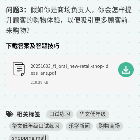
问题3：
假如你是商场负责人，你会怎样提
升顾客的购物体验，以便吸引更多顾客前
来购物？
下载答案及答题技巧
F
20251003_fl_oral_new-retail-shop-id
i
eas_ans.pdf
l
219.29 KB
e
相关标签
口试练习
华文低年级
华文低年级口试练习
乐学新闻
购物商场
shopping mall