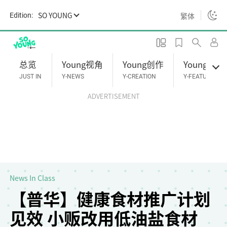
S
SO YOUNG
繁体
Edition:
k
i
p
t
总览
Young视角
Young创作
Young专题
o
JUST IN
Y-NEWS
Y-CREATION
Y-FEATURES
m
ADVERTISEMENT
a
i
n
c
o
n
t
News In Class
e
【普华】健康食材推广计划
n
见效 小贩改用低油盐食材
t