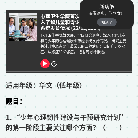
新功能
查看词典，学华文！
心理卫生学院首次展开全国研究调查 深
入了解儿童和青少年的心理健康和神经
知道了
系统发育情况 (22/11/2024)
心理卫生学院首次展开全国研究调查，深入了解儿童
和青少年的心理健康和神经系统发育情况。 研究主要
关注儿童及青少年最常见的四种病症：自闭症、多动
症、焦虑症和抑郁症。 记者周恩绮报道。
A
10
u
d
适用年级：华文（低年级）
i
题目：
o
P
1. “少年心理韧性建设与干预研究计划”
l
的第一阶段主要关注哪个方面？（ ）
a