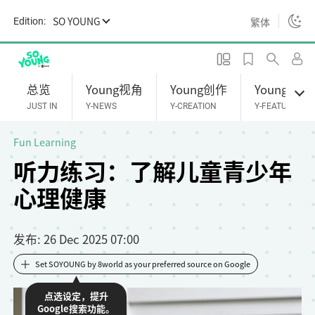
S
SO YOUNG
繁体
Edition:
k
i
p
t
总览
Young视角
Young创作
Young专题
o
JUST IN
Y-NEWS
Y-CREATION
Y-FEATURES
m
a
Fun Learning
i
听力练习：了解儿童青少年
n
心理健康
c
o
n
发布
: 26 Dec 2025 07:00
t
e
Set SOYOUNG by 8world as your preferred source on Google
n
点选设定，提升
t
Google搜索功能。