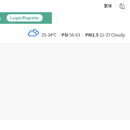
繁体
h
Login/Register
25-34ºC
PSI
56-63
PM2.5
21-37 Cloudy