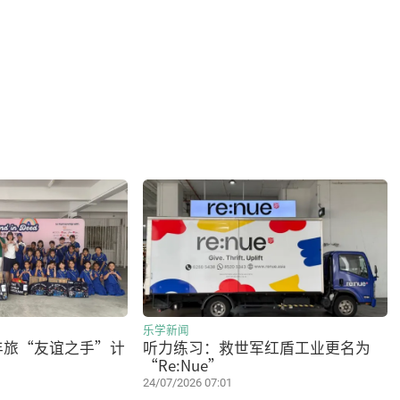
乐学新闻
年旅“友谊之手”计
听力练习：救世军红盾工业更名为
“Re:Nue”
24/07/2026 07:01