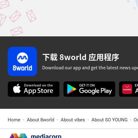
下载 8world 应用程序
Download our app and get the latest news up
Home
About 8world
About vibes
About SO YOUNG
O