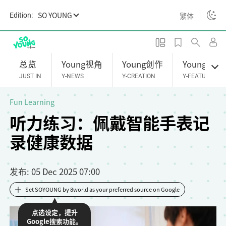
S
SO YOUNG
繁体
Edition:
k
i
p
t
总览
Young视角
Young创作
Young专题
o
JUST IN
Y-NEWS
Y-CREATION
Y-FEATURES
m
a
Fun Learning
i
听力练习：佩戴智能手表记
n
录健康数据
c
o
n
发布
: 05 Dec 2025 07:00
t
e
Set SOYOUNG by 8world as your preferred source on Google
n
点选设定，提升
t
Google搜索功能。