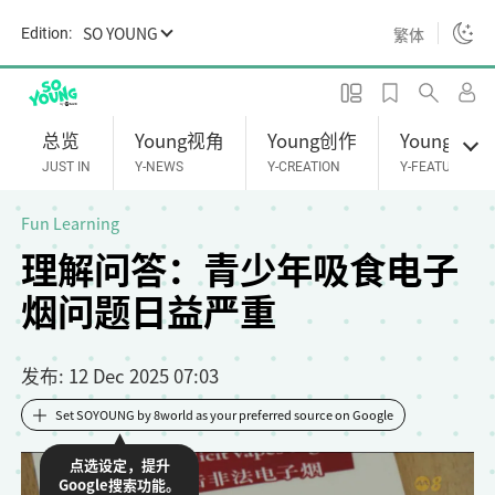
S
SO YOUNG
繁体
Edition:
k
i
p
t
总览
Young视角
Young创作
Young专题
o
JUST IN
Y-NEWS
Y-CREATION
Y-FEATURES
m
a
Fun Learning
i
理解问答：青少年吸食电子
n
烟问题日益严重
c
o
n
发布
: 12 Dec 2025 07:03
t
e
Set SOYOUNG by 8world as your preferred source on Google
n
点选设定，提升
t
Google搜索功能。