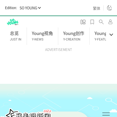
Skip to main content
SO YOUNG
繁体
Edition:
总览
Young视角
Young创作
Young专题
JUST IN
Y-NEWS
Y-CREATION
Y-FEATURES
ADVERTISEMENT