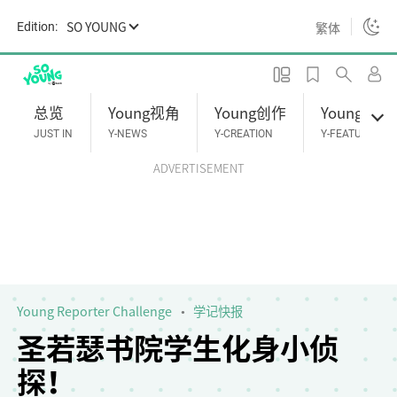
S
SO YOUNG
繁体
Edition:
k
i
p
t
总览
Young视角
Young创作
Young专题
o
JUST IN
Y-NEWS
Y-CREATION
Y-FEATURES
m
ADVERTISEMENT
a
i
n
c
o
n
t
Young Reporter Challenge
学记快报
e
圣若瑟书院学生化身小侦
n
探！
t