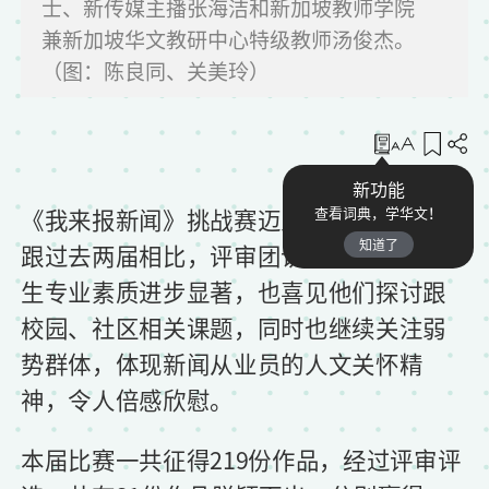
士、新传媒主播张海洁和新加坡教师学院
兼新加坡华文教研中心特级教师汤俊杰。
（图：陈良同、关美玲）
收藏
新功能
《我来报新闻》挑战赛迈入第三个年头，
查看词典，学华文！
知道了
跟过去两届相比，评审团认为今年参赛学
生专业素质进步显著，也喜见他们探讨跟
校园、社区相关课题，同时也继续关注弱
势群体，体现新闻从业员的人文关怀精
神，令人倍感欣慰。
本届比赛一共征得219份作品，经过评审评