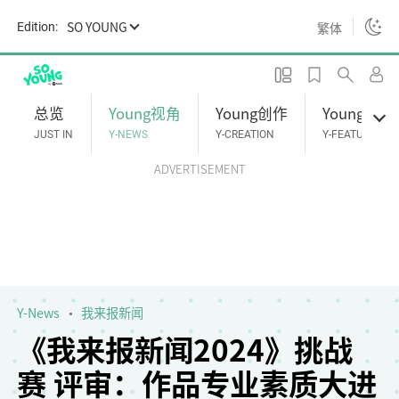
S
SO YOUNG
繁体
Edition:
k
i
p
t
总览
Young视角
Young创作
Young专题
o
JUST IN
Y-NEWS
Y-CREATION
Y-FEATURES
m
ADVERTISEMENT
a
i
n
c
o
n
t
Y-News
我来报新闻
e
《我来报新闻2024》挑战
n
赛 评审：作品专业素质大进
t