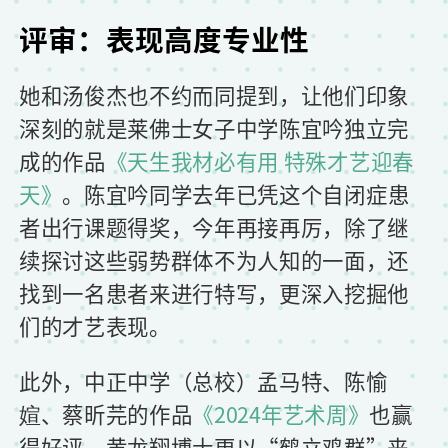
评审：表现高度专业性
她和汤俊杰也不约而同提到，让他们印象
深刻的就是莱佛士女子中学陈宜吟独立完
成的作品
《天生我材必有用 特殊才艺迎春
天》
。陈宜吟同学去年已凭这个自闭症患
者出行课题得奖，今年再接再厉，除了继
续探讨这些弱势群体不为人知的一面，还
找到一名患者来进行特写，更深入挖掘他
们的才艺表现。
此外，中正中学（总校）孟马特、陈愉
媗、蔡昕芫的作品
《2024年艺术周》
也赢
得好评。黄龙翔博士更以“鹤立鸡群”来