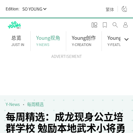
S
SO YOUNG
繁体
Edition:
k
i
p
t
总览
Young视角
Young创作
Young专题
o
JUST IN
Y-NEWS
Y-CREATION
Y-FEATURES
m
ADVERTISEMENT
a
i
n
c
o
n
t
Y-News
每周精选
e
每周精选：成龙现身公立培
n
群学校 勉励本地武术小将勇
t