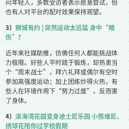
问年轻人，多数受访者表示愿意尝试，但
也有人对平台的配对效果保持观望。
3）
狮城有约 | 突然运动太迅猛 身中“暗
伤”？
近年来社媒助推，彷佛任何人都能挑战体
力极限。好些人平时疏于锻炼，却热衷当
个“周末战士”，拜六礼拜或偶尔有空时
参加高强度运动；加上团练炒得火热，有
些人在环境作用下“努力过度”，反而害
了身体。
4）
滨海湾花园变身迪士尼乐园 小熊维尼、
绣球花陪你过学校假期