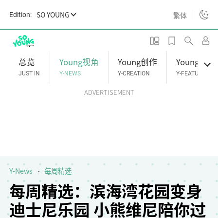
S
SO YOUNG
繁体
Edition:
k
i
p
t
总览
Young视角
Young创作
Young专题
o
JUST IN
Y-NEWS
Y-CREATION
Y-FEATURES
m
ADVERTISEMENT
a
i
n
c
o
n
t
Y-News
每周精选
e
每周精选：滨海湾花园变身
n
迪士尼乐园 小熊维尼陪你过
t