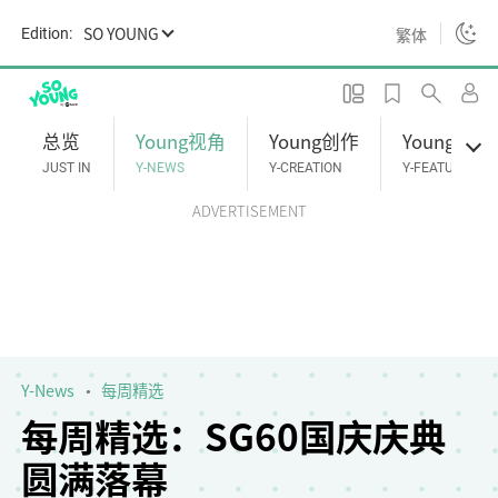
S
SO YOUNG
繁体
Edition:
k
i
p
t
总览
Young视角
Young创作
Young专题
o
JUST IN
Y-NEWS
Y-CREATION
Y-FEATURES
m
ADVERTISEMENT
a
i
n
c
o
n
t
Y-News
每周精选
e
每周精选：SG60国庆庆典
n
圆满落幕
t