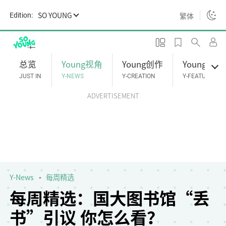
S
SO YOUNG
繁体
Edition:
k
i
p
t
总览
Young视角
Young创作
Young专题
o
JUST IN
Y-NEWS
Y-CREATION
Y-FEATURES
m
ADVERTISEMENT
a
i
n
c
o
n
t
Y-News
每周精选
e
每周精选：国大图书馆“丢
n
书”引议 你怎么看？
t