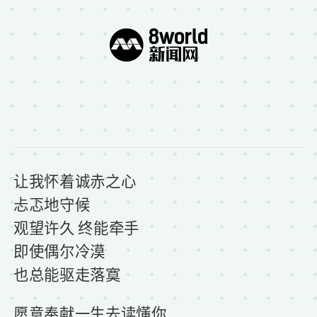
让我怀着诚赤之心
忐忑地守候
观望许久 终能牵手
即使偶尔冷漠
也总能驱走落寞
愿意奉献一生去读懂你