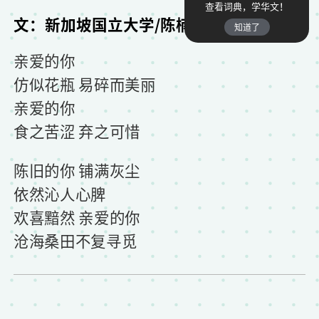
查看词典，学华文！
文：新加坡国立大学/陈楠
知道了
亲爱的你
仿似花瓶 易碎而美丽
亲爱的你
食之苦涩 弃之可惜
陈旧的你 铺满灰尘
依然沁人心脾
欢喜黯然 亲爱的你
沧海桑田不复寻觅