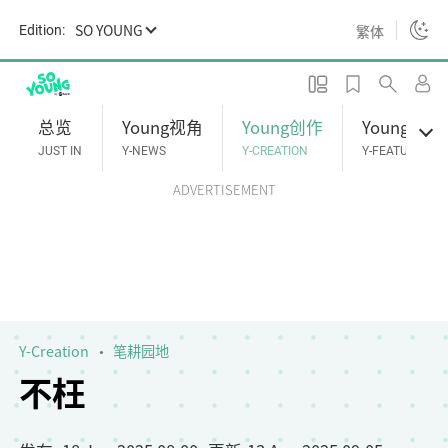
S
SO YOUNG
繁体
Edition:
k
i
p
t
总览
Young视角
Young创作
Young专题
o
JUST IN
Y-NEWS
Y-CREATION
Y-FEATURES
m
ADVERTISEMENT
a
i
n
c
o
n
t
Y-Creation
笔耕园地
e
不枉
n
t