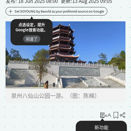
发布
: 18 Jun 2025 08:00
更新
:
13 Aug 2025 09:05
Set SOYOUNG by 8world as your preferred source on Google
点选设定，提升
Google搜索功能。
知道了
泉州八仙山公园一游。（图：陈楠）
收藏
新功能