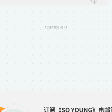
ADVERTISEMENT
订阅《SO YOUNG》电