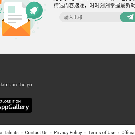
精选内容速递，时时刻刻掌握最新
dates on-the-go
ur Talents
Contact Us
Privacy Policy
Terms of Use
Offici