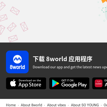
下载 8world 应用程序
Download our app and get the latest news up
Home
About 8world
About vibes
About SO YOUNG
O