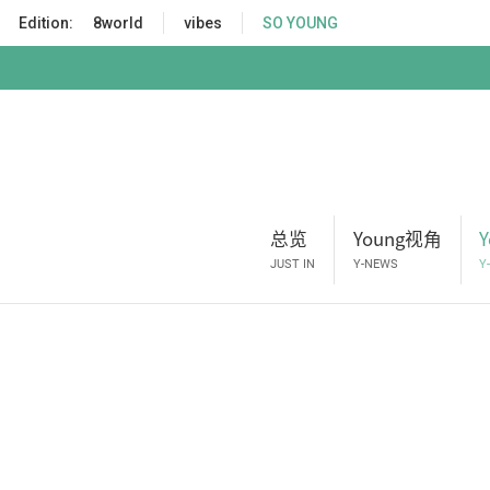
S
Edition:
8world
vibes
SO YOUNG
k
i
p
t
o
m
a
i
总览
Young视角
n
c
JUST IN
Y-NEWS
Y
o
n
t
e
n
t