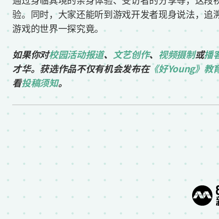
通过身临其境的亲身体验、受访者的分享等，这段
验。同时，大家还能听到游戏开发者现身说法，追
游戏的世界一探究竟。
如果你对
校园活动报道
、
文艺创作
、
视频摄制
或
播
才华。获选作品不仅有机会发布在
《好Young》教
看
投稿须知
。