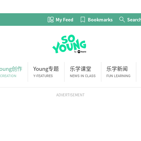
My Feed
Bookmarks
Searc
Young创作
Young专题
乐学课堂
乐学新闻
-CREATION
Y-FEATURES
NEWS IN CLASS
FUN LEARNING
ADVERTISEMENT