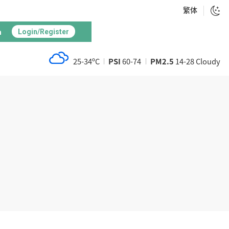
繁体
h
Login/Register
25-34ºC
PSI
60-74
PM2.5
14-28 Cloudy