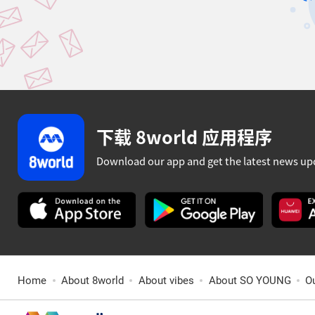
下载 8world 应用程序
Download our app and get the latest news up
Home
About 8world
About vibes
About SO YOUNG
O